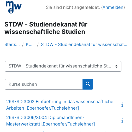
Zum Hauptinhalt
Sie sind nicht angemeldet. (
Anmelden
)
STDW - Studiendekanat für
wissenschaftliche Studien
Startseite
Kurse
STDW - Studiendekanat für wissenschaftliche Studien
Kursbereiche
Kurse suchen
Kurse suchen
26S-SD.3002 Einfuehrung in das wissenschaftliche
Arbeiten [Eberhoefer/Fuchslehner]
26S-SD.3006/3004 DiplomandInnen-
Masterwerkstatt [Eberhoefer/Fuchslehner]