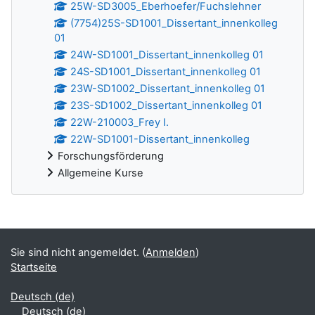
25W-SD3005_Eberhoefer/Fuchslehner
(7754)25S-SD1001_Dissertant_innenkolleg
01
24W-SD1001_Dissertant_innenkolleg 01
24S-SD1001_Dissertant_innenkolleg 01
23W-SD1002_Dissertant_innenkolleg 01
23S-SD1002_Dissertant_innenkolleg 01
22W-210003_Frey I.
22W-SD1001-Dissertant_innenkolleg
Forschungsförderung
Allgemeine Kurse
Ergänzungsblöcke
Sie sind nicht angemeldet. (
Anmelden
)
Startseite
Deutsch ‎(de)‎
Deutsch ‎(de)‎