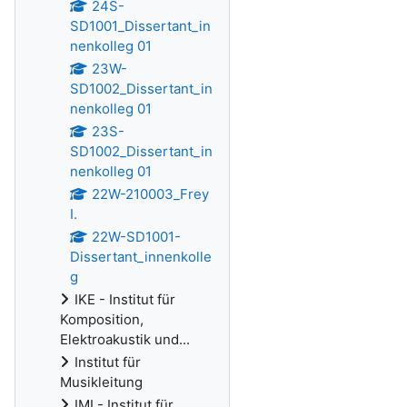
24S-
SD1001_Dissertant_in
nenkolleg 01
23W-
SD1002_Dissertant_in
nenkolleg 01
23S-
SD1002_Dissertant_in
nenkolleg 01
22W-210003_Frey
I.
22W-SD1001-
Dissertant_innenkolle
g
IKE - Institut für
Komposition,
Elektroakustik und...
Institut für
Musikleitung
IMI - Institut für