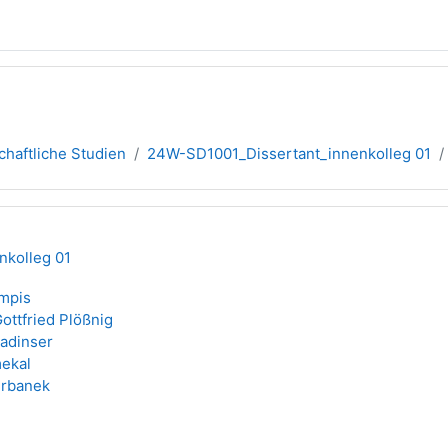
haftliche Studien
24W-SD1001_Dissertant_innenkolleg 01
nkolleg 01
ampis
ottfried Plößnig
Ladinser
ekal
Urbanek