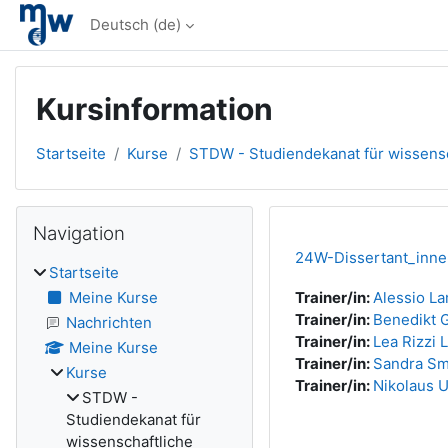
Zum Hauptinhalt
Deutsch ‎(de)‎
Kursinformation
Startseite
Kurse
STDW - Studiendekanat für wissensc
Blöcke
Navigation überspringen
Navigation
24W-Dissertant_inne
Startseite
Meine Kurse
Trainer/in:
Alessio L
Trainer/in:
Benedikt G
Nachrichten
Trainer/in:
Lea Rizzi 
Meine Kurse
Trainer/in:
Sandra Sm
Kurse
Trainer/in:
Nikolaus 
STDW -
Studiendekanat für
wissenschaftliche