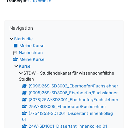
Trainer/in:
Otto Wanke
Blöcke
Navigation überspringen
Navigation
Startseite
Meine Kurse
Nachrichten
Meine Kurse
Kurse
STDW - Studiendekanat für wissenschaftliche
Studien
(9096)26S-SD3002_Eberhoefer/Fuchslehner
(9095)26S-SD3006_Eberhoefer/Fuchslehner
(8078)25W-SD3001_Eberhoefer/Fuchslehner
25W-SD3005_Eberhoefer/Fuchslehner
(7754)25S-SD1001_Dissertant_innenkolleg
01
24W-SD1001_Dissertant_innenkolleg 01