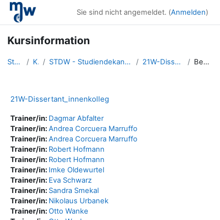
Zum Hauptinhalt
Sie sind nicht angemeldet. (
Anmelden
)
Kursinformation
Startseite
Kurse
STDW - Studiendekanat für wissenschaftliche Studien
21W-Dissertant_innenkolleg
Beschreibung
21W-Dissertant_innenkolleg
Trainer/in:
Dagmar Abfalter
Trainer/in:
Andrea Corcuera Marruffo
Trainer/in:
Andrea Corcuera Marruffo
Trainer/in:
Robert Hofmann
Trainer/in:
Robert Hofmann
Trainer/in:
Imke Oldewurtel
Trainer/in:
Eva Schwarz
Trainer/in:
Sandra Smekal
Trainer/in:
Nikolaus Urbanek
Trainer/in:
Otto Wanke