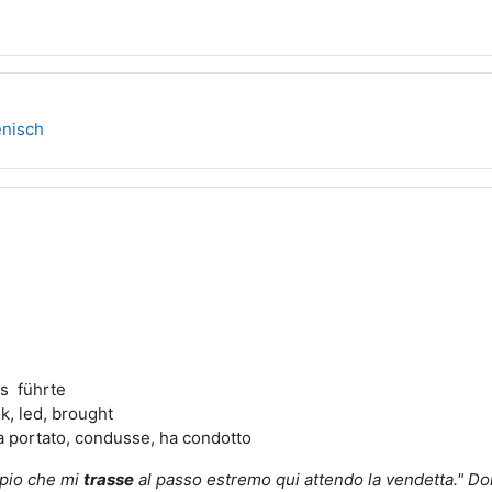
enisch
es führte
ok, led, brought
 ha portato, condusse, ha condotto
pio che mi
trasse
al passo estremo
qui attendo la vendetta." Do