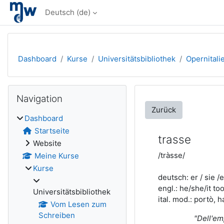
Zum Hauptinhalt
Deutsch ‎(de)‎
Dashboard
Kurse
Universitätsbibliothek
Opernitali
Blöcke
Navigation überspringen
Navigation
Zurück
Dashboard
Startseite
trasse
Website
/tràsse/
Meine Kurse
Kurse
deutsch: er / sie /
engl.: he/she/it to
Universitätsbibliothek
ital. mod.: portò,
Vom Lesen zum
Schreiben
"
Dell'em