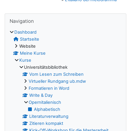
Blöcke
Navigation überspringen
Navigation
Dashboard
Startseite
Website
Meine Kurse
Kurse
Universitätsbibliothek
Vom Lesen zum Schreiben
Virtueller Rundgang ub.mdw
Formatieren in Word
Write & Day
Opernitalienisch
Alphabetisch
Literaturverwaltung
Zitieren kompakt
Kick-Off-Workshop für die Masterarbeit