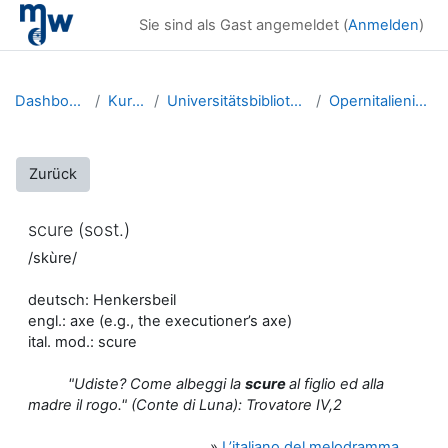
Zum Hauptinhalt
Sie sind als Gast angemeldet (
Anmelden
)
Dashboard
Kurse
Universitätsbibliothek
Opernitalienisch
Zurück
scure (sost.)
/skùre/
deutsch: Henkersbeil
engl.: axe (e.g., the executioner’s axe)
ital. mod.: scure
"Udiste? Come albeggi la
scure
al figlio ed alla
madre il rogo." (Conte di Luna): Trovatore IV,2
»
L’italiano del melodramma