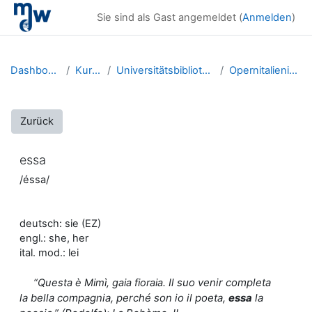
Zum Hauptinhalt
Sie sind als Gast angemeldet (
Anmelden
)
Dashboard
Kurse
Universitätsbibliothek
Opernitalienisch
Zurück
essa
/éssa/
deutsch: sie (EZ)
engl.: she, her
ital. mod.: lei
Il suo venir completa
“Questa è Mimì, gaia fioraia.
la bella compagnia, perché son io il poeta,
essa
la