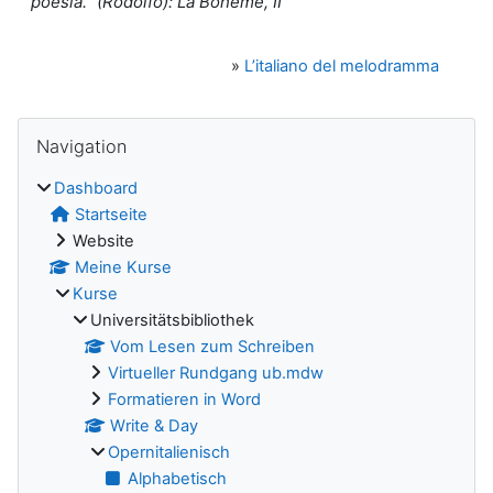
poesia.” (
Rodolfo): La Bohème, II
»
L’italiano del melodramma
Blöcke
Navigation überspringen
Navigation
Dashboard
Startseite
Website
Meine Kurse
Kurse
Universitätsbibliothek
Vom Lesen zum Schreiben
Virtueller Rundgang ub.mdw
Formatieren in Word
Write & Day
Opernitalienisch
Alphabetisch