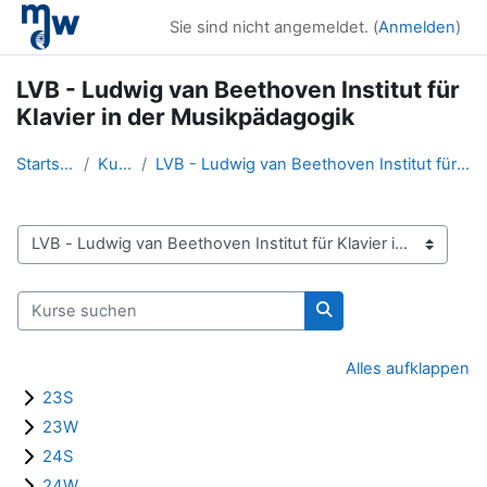
Zum Hauptinhalt
Sie sind nicht angemeldet. (
Anmelden
)
LVB - Ludwig van Beethoven Institut für
Klavier in der Musikpädagogik
Startseite
Kurse
LVB - Ludwig van Beethoven Institut für Klavier in...
Kursbereiche
Kurse suchen
Kurse suchen
Alles aufklappen
23S
23W
24S
24W