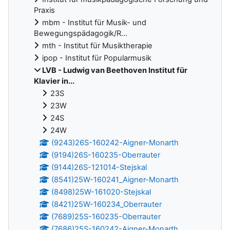
Praxis
mbm - Institut für Musik- und
Bewegungspädagogik/R...
mth - Institut für Musiktherapie
ipop - Institut für Popularmusik
LVB - Ludwig van Beethoven Institut für
Klavier in...
23S
23W
24S
24W
(9243)26S-160242-Aigner-Monarth
(9194)26S-160235-Oberrauter
(9144)26S-121014-Stejskal
(8541)25W-160241_Aigner-Monarth
(8498)25W-161020-Stejskal
(8421)25W-160234_Oberrauter
(7689)25S-160235-Oberrauter
(7686)25S-160242-Aigner-Monarth