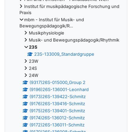
Institut für musikpädagogische Forschung und
Praxis
mbm - Institut für Musik- und
Bewegungspädagogik/R...
Musikphysiologie
Musik- und Bewegungspädagogik/Rhythmik
23S
23S-133009_Standardgruppe
23W
24S
24W
(9317)26S-015000_Group 2
(9196)26S-136001-Leonhard
(9173)26S-139422-Schmitz
(9176)26S-139416-Schmitz
(9175)26S-139401-Schmitz
(9174)26S-136012-Schmitz
(9172)26S-136011-Schmitz
(9170)26S-136008-Schmitz