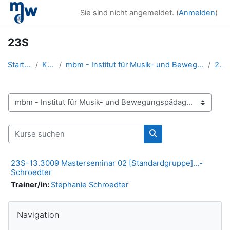
Zum Hauptinhalt
Sie sind nicht angemeldet. (
Anmelden
)
23S
Startseite
Kurse
mbm - Institut für Musik- und Bewegungspädagogik/R...
23S
Kursbereiche
Kurse suchen
Kurse suchen
23S-13.3009 Masterseminar 02 [Standardgruppe]...-
Schroedter
Trainer/in:
Stephanie Schroedter
Blöcke
Navigation überspringen
Navigation