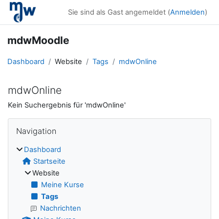
Zum Hauptinhalt
Sie sind als Gast angemeldet (
Anmelden
)
mdwMoodle
Dashboard
Website
Tags
mdwOnline
mdwOnline
Kein Suchergebnis für 'mdwOnline'
Blöcke
Navigation überspringen
Navigation
Dashboard
Startseite
Website
Meine Kurse
Tags
Nachrichten