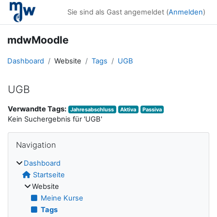
Zum Hauptinhalt
Sie sind als Gast angemeldet (
Anmelden
)
mdwMoodle
Dashboard
Website
Tags
UGB
UGB
Verwandte Tags:
Jahresabschluss
Aktiva
Passiva
Kein Suchergebnis für 'UGB'
Blöcke
Navigation überspringen
Navigation
Dashboard
Startseite
Website
Meine Kurse
Tags