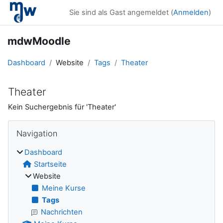
Zum Hauptinhalt
Sie sind als Gast angemeldet (
Anmelden
)
mdwMoodle
Dashboard
Website
Tags
Theater
Theater
Kein Suchergebnis für 'Theater'
Blöcke
Navigation überspringen
Navigation
Dashboard
Startseite
Website
Meine Kurse
Tags
Nachrichten