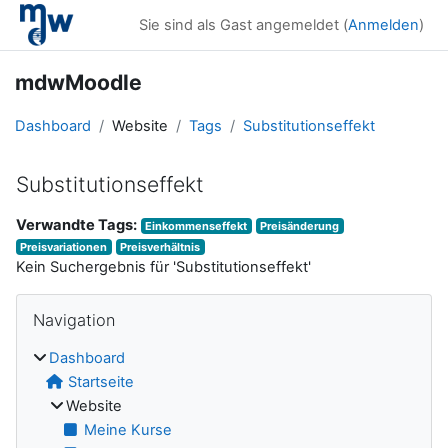
Zum Hauptinhalt
Sie sind als Gast angemeldet (
Anmelden
)
mdwMoodle
Dashboard
Website
Tags
Substitutionseffekt
Substitutionseffekt
Verwandte Tags:
Einkommenseffekt
Preisänderung
Preisvariationen
Preisverhältnis
Kein Suchergebnis für 'Substitutionseffekt'
Blöcke
Navigation überspringen
Navigation
Dashboard
Startseite
Website
Meine Kurse