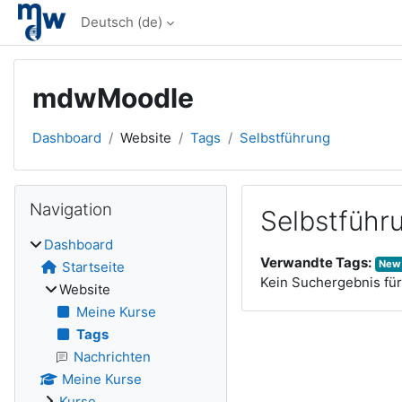
Zum Hauptinhalt
Deutsch ‎(de)‎
mdwMoodle
Dashboard
Website
Tags
Selbstführung
Blöcke
Navigation überspringen
Navigation
Selbstführ
Dashboard
Verwandte Tags:
New
Startseite
Kein Suchergebnis für
Website
Meine Kurse
Tags
Nachrichten
Meine Kurse
Kurse