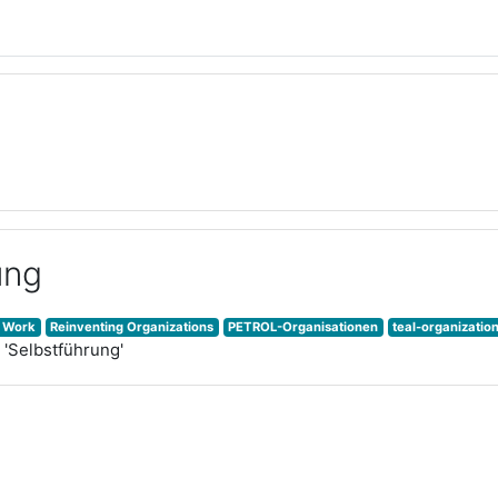
ung
 Work
Reinventing Organizations
PETROL-Organisationen
teal-organizatio
 'Selbstführung'