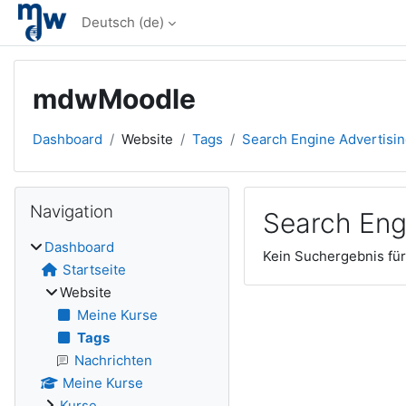
Zum Hauptinhalt
Deutsch ‎(de)‎
mdwMoodle
Dashboard
Website
Tags
Search Engine Advertisi
Blöcke
Navigation überspringen
Navigation
Search Eng
Dashboard
Kein Suchergebnis für
Startseite
Website
Meine Kurse
Tags
Nachrichten
Meine Kurse
Kurse