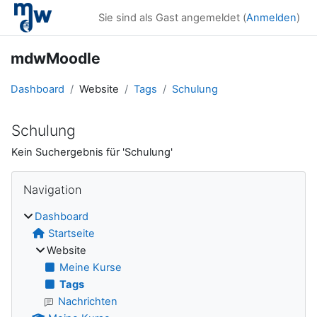
Zum Hauptinhalt
Sie sind als Gast angemeldet (
Anmelden
)
mdwMoodle
Dashboard
Website
Tags
Schulung
Schulung
Kein Suchergebnis für 'Schulung'
Blöcke
Navigation überspringen
Navigation
Dashboard
Startseite
Website
Meine Kurse
Tags
Nachrichten