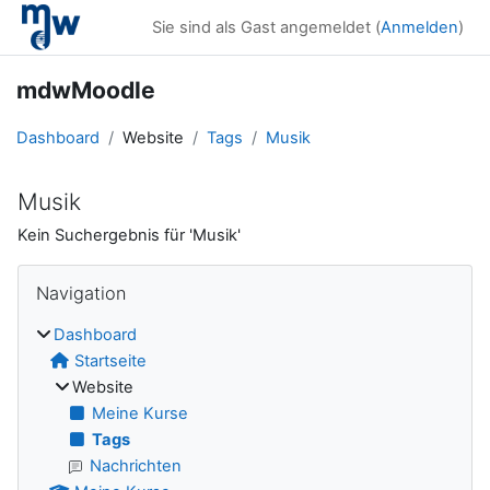
Zum Hauptinhalt
Sie sind als Gast angemeldet (
Anmelden
)
mdwMoodle
Dashboard
Website
Tags
Musik
Musik
Kein Suchergebnis für 'Musik'
Blöcke
Navigation überspringen
Navigation
Dashboard
Startseite
Website
Meine Kurse
Tags
Nachrichten