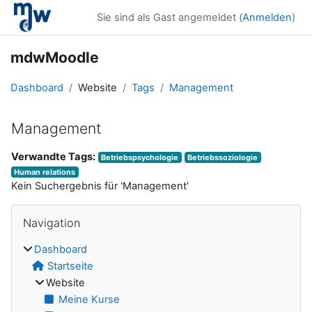
Zum Hauptinhalt
Sie sind als Gast angemeldet (
Anmelden
)
mdwMoodle
Dashboard
Website
Tags
Management
Management
Verwandte Tags:
Betriebspsychologie
Betriebssoziologie
Human relations
Kein Suchergebnis für 'Management'
Blöcke
Navigation überspringen
Navigation
Dashboard
Startseite
Website
Meine Kurse