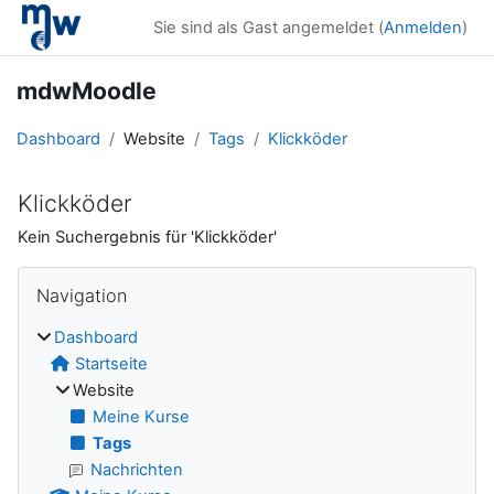
Zum Hauptinhalt
Sie sind als Gast angemeldet (
Anmelden
)
mdwMoodle
Dashboard
Website
Tags
Klickköder
Klickköder
Kein Suchergebnis für 'Klickköder'
Blöcke
Navigation überspringen
Navigation
Dashboard
Startseite
Website
Meine Kurse
Tags
Nachrichten