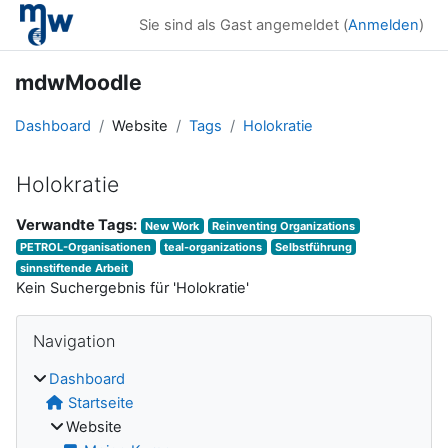
Zum Hauptinhalt
Sie sind als Gast angemeldet (
Anmelden
)
mdwMoodle
Dashboard
Website
Tags
Holokratie
Holokratie
Verwandte Tags:
New Work
Reinventing Organizations
PETROL-Organisationen
teal-organizations
Selbstführung
sinnstiftende Arbeit
Kein Suchergebnis für 'Holokratie'
Blöcke
Navigation überspringen
Navigation
Dashboard
Startseite
Website