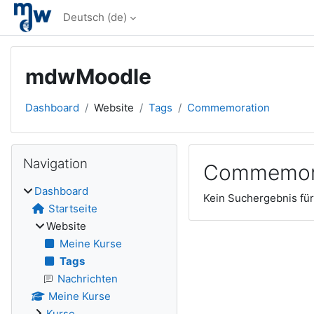
Zum Hauptinhalt
Deutsch ‎(de)‎
mdwMoodle
Dashboard
Website
Tags
Commemoration
Blöcke
Navigation überspringen
Navigation
Commemor
Dashboard
Kein Suchergebnis fü
Startseite
Website
Meine Kurse
Tags
Nachrichten
Meine Kurse
Kurse