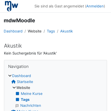
Zum Hauptinhalt
Sie sind als Gast angemeldet (
Anmelden
)
mdwMoodle
Dashboard
Website
Tags
Akustik
Akustik
Kein Suchergebnis für 'Akustik'
Blöcke
Navigation überspringen
Navigation
Dashboard
Startseite
Website
Meine Kurse
Tags
Nachrichten