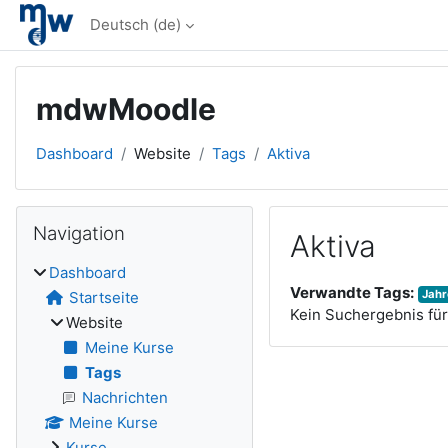
Zum Hauptinhalt
Deutsch ‎(de)‎
mdwMoodle
Dashboard
Website
Tags
Aktiva
Blöcke
Navigation überspringen
Navigation
Aktiva
Dashboard
Verwandte Tags:
Jahr
Startseite
Kein Suchergebnis für 
Website
Meine Kurse
Tags
Nachrichten
Meine Kurse
Kurse