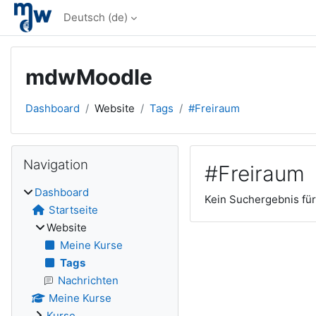
Zum Hauptinhalt
Deutsch ‎(de)‎
mdwMoodle
Dashboard
Website
Tags
#Freiraum
Blöcke
Navigation überspringen
Navigation
#Freiraum
Dashboard
Kein Suchergebnis für
Startseite
Website
Meine Kurse
Tags
Nachrichten
Meine Kurse
Kurse