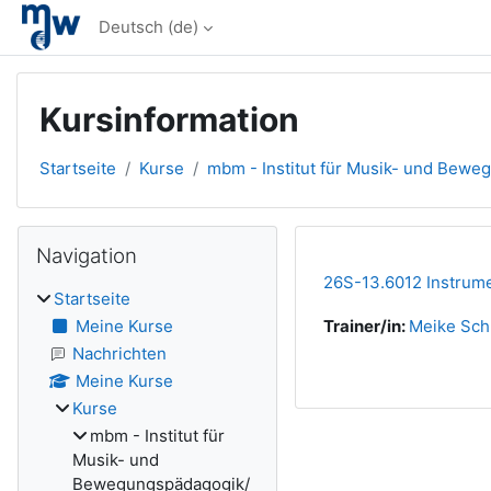
Zum Hauptinhalt
Deutsch ‎(de)‎
Kursinformation
Startseite
Kurse
mbm - Institut für Musik- und Bewe
Blöcke
Navigation überspringen
Navigation
26S-13.6012 Instrume
Startseite
Meine Kurse
Trainer/in:
Meike Sch
Nachrichten
Meine Kurse
Kurse
mbm - Institut für
Musik- und
Bewegungspädagogik/