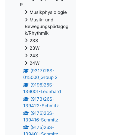
R...
Musikphysiologie
Musik- und
Bewegungspädagogi
k/Rhythmik
23S
23W
24S
24W
(9317)26S-
015000_Group 2
(9196)26S-
136001-Leonhard
(9173)26S-
139422-Schmitz
(9176)26S-
139416-Schmitz
(9175)26S-
139401-Schmitz