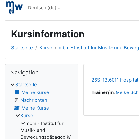
Zum Hauptinhalt
Deutsch ‎(de)‎
Kursinformation
Startseite
Kurse
mbm - Institut für Musik- und Bewe
Blöcke
Navigation überspringen
Navigation
26S-13.6011 Hospitati
Startseite
Meine Kurse
Trainer/in:
Meike Sch
Nachrichten
Meine Kurse
Kurse
mbm - Institut für
Musik- und
Bewegungspädagogik/