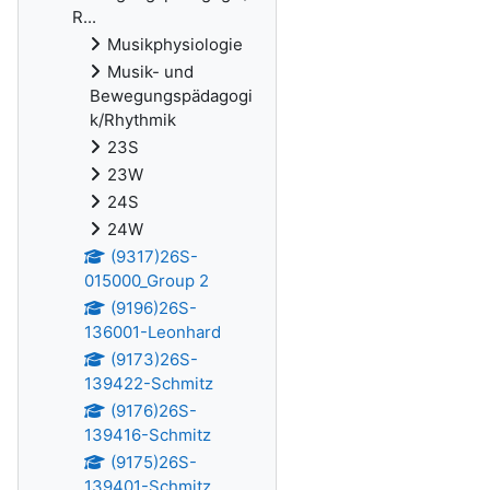
R...
Musikphysiologie
Musik- und
Bewegungspädagogi
k/Rhythmik
23S
23W
24S
24W
(9317)26S-
015000_Group 2
(9196)26S-
136001-Leonhard
(9173)26S-
139422-Schmitz
(9176)26S-
139416-Schmitz
(9175)26S-
139401-Schmitz