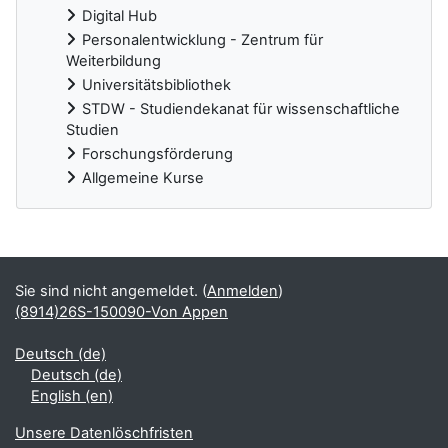
Digital Hub
Personalentwicklung - Zentrum für
Weiterbildung
Universitätsbibliothek
STDW - Studiendekanat für wissenschaftliche
Studien
Forschungsförderung
Allgemeine Kurse
Ergänzungsblöcke
Sie sind nicht angemeldet. (
Anmelden
)
(8914)26S-150090-Von Appen
Deutsch ‎(de)‎
Deutsch ‎(de)‎
English ‎(en)‎
Unsere Datenlöschfristen