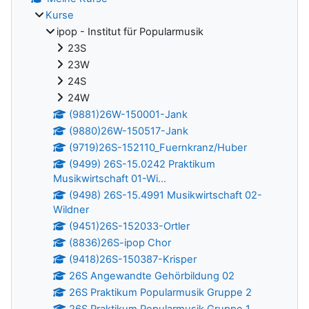
Kurse
ipop - Institut für Popularmusik
23S
23W
24S
24W
(9881)26W-150001-Jank
(9880)26W-150517-Jank
(9719)26S-152110_Fuernkranz/Huber
(9499) 26S-15.0242 Praktikum
Musikwirtschaft 01-Wi...
(9498) 26S-15.4991 Musikwirtschaft 02-
Wildner
(9451)26S-152033-Ortler
(8836)26S-ipop Chor
(9418)26S-150387-Krisper
26S Angewandte Gehörbildung 02
26S Praktikum Popularmusik Gruppe 2
26S Praktikum Popularmusik Gruppe 1