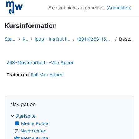
Zum Hauptinhalt
Sie sind nicht angemeldet. (
Anmelden
)
Kursinformation
Startseite
Kurse
ipop - Institut für Popularmusik
(8914)26S-150090-Von Appen
Beschreibung
26S-Masterarbeit...-Von Appen
Trainer/in:
Ralf Von Appen
Blöcke
Navigation überspringen
Navigation
Startseite
Meine Kurse
Nachrichten
Meine Kurse