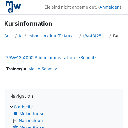
Zum Hauptinhalt
Sie sind nicht angemeldet. (
Anmelden
)
Kursinformation
Startseite
Kurse
mbm - Institut für Musik- und Bewegungspädagogik/R...
(8443)25W-134000-Schmitz
Beschreibung
25W-13.4000 Stimmimprovisation...-Schmitz
Trainer/in:
Meike Schmitz
Blöcke
Navigation überspringen
Navigation
Startseite
Meine Kurse
Nachrichten
Meine Kurse